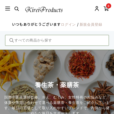
0
いつもありがとうございます
/
ログイン
新規会員登録
養生茶・薬膳茶
国際中医薬膳師監修。冷え、むくみ、女性特有のお悩みなど、
体質や季節に合わせて選べる薬膳茶・養生茶をご紹介していま
す。毎日の習慣として取り入れやすいブレンドで、内側から健
やかな毎日をサポートします。