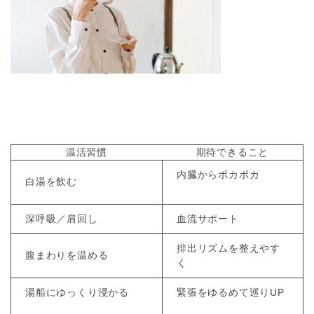
温活習慣
期待できること
内臓からポカポカ
白湯を飲む
深呼吸／肩回し
血流サポート
排出リズムを整えやす
腹まわりを温める
く
湯船にゆっくり浸かる
緊張をゆるめて巡りUP