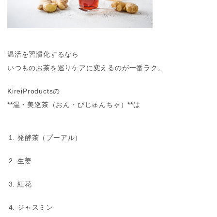
温活を習慣化するなら
いつものお茶を巡りケアに変える
のが一番ラク。
KireiProductsの
**温・美巡茶（おん・びじゅんちゃ）**は
発酵茶（プーアル）
生姜
紅花
ジャスミン