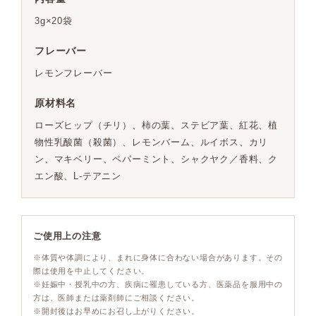
3g×20袋
フレーバー
レモンフレーバー
原材料名
ローズヒップ（チリ）、柿の葉、ステビア葉、紅花、植
物性乳酸菌（殺菌）、レモンバーム、ルイボス、カリ
ン、マキベリー、ペパーミント、シャクヤク／香料、ク
エン酸、L-テアニン
ご使用上の注意
※体質や体調により、まれに身体に合わない場合があります。その
際は使用を中止してください。
※妊娠中・授乳中の方、疾病に罹患している方、医薬品を服用中の
方は、医師または薬剤師にご相談ください。
※開封後はお早めにお召し上がりください。